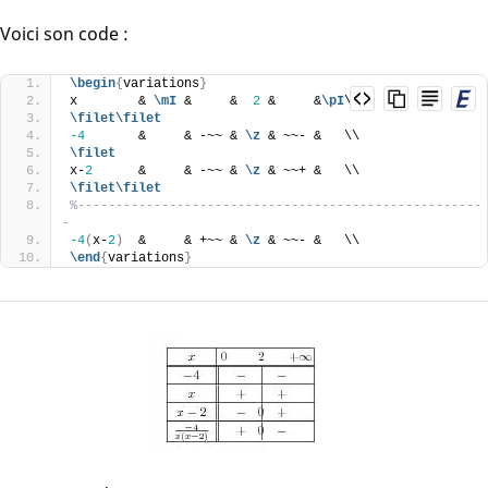
Voici son code :
\begin
{
variations
}
x        & 
\mI
 &     &  
2
 &     &
\pI
\\
\filet
\filet
-4
       &     & -~~ & 
\z
 & ~~- &   \\
\filet
x-
2
      &     & -~~ & 
\z
 & ~~+ &   \\
\filet
\filet
%-----------------------------------------------------
-
-4
(
x-
2
)
  &     & +~~ & 
\z
 & ~~- &   \\
\end
{
variations
}