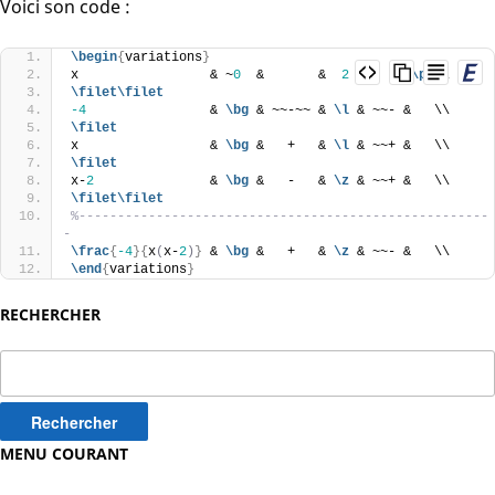
Voici son code :
\begin
{
variations
}
x                 & ~
0
  &       &  
2
 &     &
\pI
\\
\filet
\filet
-4
                & 
\bg
 & ~~-~~ & 
\l
 & ~~- &   \\
\filet
x                 & 
\bg
 &   +   & 
\l
 & ~~+ &   \\
\filet
x-
2
               & 
\bg
 &   -   & 
\z
 & ~~+ &   \\
\filet
\filet
%-----------------------------------------------------
-
\frac
{
-4
}{
x
(
x-
2
)
}
 & 
\bg
 &   +   & 
\z
 & ~~- &   \\
\end
{
variations
}
RECHERCHER
Rechercher :
MENU COURANT