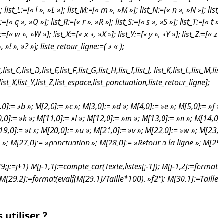
]; list_L:=[« l », »L »]; list_M:=[« m », »M »]; list_N:=[« n », »N »]; li
:=[« q », »Q »]; list_R:=[« r », »R »]; list_S:=[« s », »S »]; list_T:=[« t
W:=[« w », »W »]; list_X:=[« x », »X »]; list_Y:=[« y », »Y »]; list_Z:=[«
 », »! », »? »]; liste_retour_ligne:=( » « );
,list_C,list_D,list_E,list_F,list_G,list_H,list_I,list_J, list_K,list_L,list_M,l
,list_X,list_Y,list_Z,list_espace,list_ponctuation,liste_retour_ligne];
0]:= »b »; M[2,0]:= »c »; M[3,0]:= »d »; M[4,0]:= »e »; M[5,0]:= »f 
0,0]:= »k »; M[11,0]:= »l »; M[12,0]:= »m »; M[13,0]:= »n »; M[14,0
19,0]:= »t »; M[20,0]:= »u »; M[21,0]:= »v »; M[22,0]:= »w »; M[23,
»; M[27,0]:= »ponctuation »; M[28,0]:= »Retour a la ligne »; M[29
29;j:=j+1)
M[j-1,1]:=compte_car(Texte,listes[j-1]); M[j-1,2]:=format(
 M[29,2]:=format(evalf(M[29,1]/Taille*100), »f2″); M[30,1]:=Taill
utiliser ?