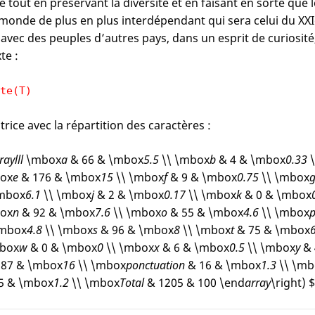
é tout en préservant la diversité et en faisant en sorte que 
 monde de plus en plus interdépendant qui sera celui du XXI
avec des peuples d’autres pays, dans un esprit de curiosité, 
te :
te(T)
rice avec la répartition des caractères :
ray
lll
\mbox
a
& 66 & \mbox
5.5
\\ \mbox
b
& 4 & \mbox
0.33
\
ox
e
& 176 & \mbox
15
\\ \mbox
f
& 9 & \mbox
0.75
\\ \mbox
mbox
6.1
\\ \mbox
j
& 2 & \mbox
0.17
\\ \mbox
k
& 0 & \mbox
ox
n
& 92 & \mbox
7.6
\\ \mbox
o
& 55 & \mbox
4.6
\\ \mbox
\mbox
4.8
\\ \mbox
s
& 96 & \mbox
8
\\ \mbox
t
& 75 & \mbox
box
w
& 0 & \mbox
0
\\ \mbox
x
& 6 & \mbox
0.5
\\ \mbox
y
& 
87 & \mbox
16
\\ \mbox
ponctuation
& 16 & \mbox
1.3
\\ \mb
5 & \mbox
1.2
\\ \mbox
Total
& 1205 & 100 \end
array
\right) 