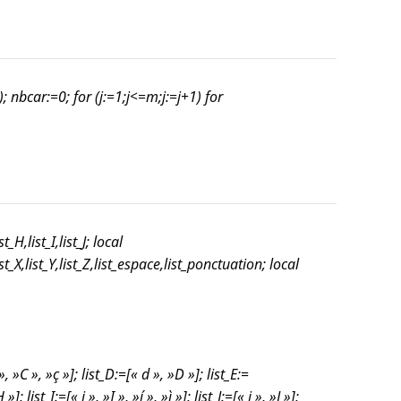
); nbcar:=0; for (j:=1;j<=m;j:=j+1)
for
st_H,list_I,list_J; local
,list_X,list_Y,list_Z,list_espace,list_ponctuation; local
», »C », »ç »]; list_D:=[« d », »D »]; list_E:=
; list_I:=[« i », »I », »í », »ì »]; list_J:=[« j », »J »];