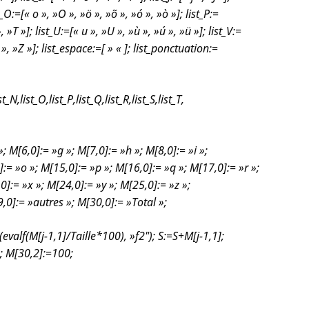
st_O:=[« o », »O », »ö », »õ », »ó », »ò »]; list_P:=
 », »T »]; list_U:=[« u », »U », »ù », »ú », »ü »]; list_V:=
 z », »Z »]; list_espace:=[ » « ]; list_ponctuation:=
ist_N,list_O,list_P,list_Q,list_R,list_S,list_T,
»; M[6,0]:= »g »; M[7,0]:= »h »; M[8,0]:= »i »;
]:= »o »; M[15,0]:= »p »; M[16,0]:= »q »; M[17,0]:= »r »;
0]:= »x »; M[24,0]:= »y »; M[25,0]:= »z »;
,0]:= »autres »; M[30,0]:= »Total »;
evalf(M[j-1,1]/Taille*100), »f2″); S:=S+M[j-1,1];
e; M[30,2]:=100;