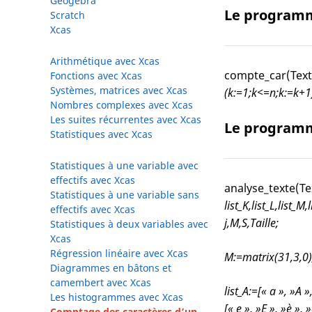
Geogebra
Le programm
Scratch
Xcas
Arithmétique avec Xcas
compte_car(Texte
Fonctions avec Xcas
Systèmes, matrices avec Xcas
(k:=1;k<=n;k:=k+
Nombres complexes avec Xcas
Les suites récurrentes avec Xcas
Le programm
Statistiques avec Xcas
Statistiques à une variable avec
effectifs avec Xcas
analyse_texte(Te
Statistiques à une variable sans
list_K,list_L,list_M,
effectifs avec Xcas
j,M,S,Taille;
Statistiques à deux variables avec
Xcas
Régression linéaire avec Xcas
M:=matrix(31,3,0);
Diagrammes en bâtons et
camembert avec Xcas
list_A:=[« a », »A »,
Les histogrammes avec Xcas
[« e », »E », »è », »é
Comptage des caractères d’un