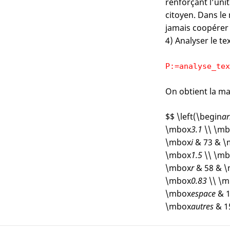
renforçant l’unit
citoyen. Dans le
jamais coopérer 
4) Analyser le tex
P:=analyse_tex
On obtient la mat
$$ \left(\begin
ar
\mbox
3.1
\\ \mb
\mbox
i
& 73 & \
\mbox
1.5
\\ \mb
\mbox
r
& 58 & 
\mbox
0.83
\\ \m
\mbox
espace
& 1
\mbox
autres
& 1