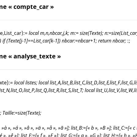
e « compte_car »
,List_car):=
local m,n,nbcar,j,k; m:= size(Texte); n:=size(List_car
1)
if (Texte[j-1]==List_car[k-1])
nbcar:=nbcar+1;
return nbcar;
:;
e « analyse_texte »
xte):=
local listes; local list_A,list_B,list_C,list_D,list_E,list_F,list_G,li
list_N,list_O,list_P,list_Q,list_R,list_S,list_T; local list_U,list_V,list_W
 Taille:=size(Texte);
 »à », »á », »â », »ä », »å », »ã »]; list_B:=[« b », »B »]; list_C:=[« c 
 », »ê »]; list_F:=[« f », »F »]; list_G:=[« g », »G »]; list_H:=[« h », »H »]