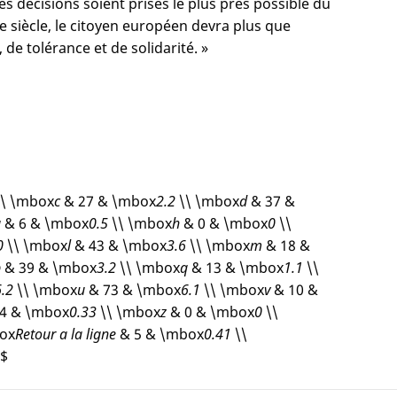
les décisions soient prises le plus près possible du
e siècle, le citoyen européen devra plus que
de tolérance et de solidarité. »
\ \mbox
c
& 27 & \mbox
2.2
\\ \mbox
d
& 37 &
g
& 6 & \mbox
0.5
\\ \mbox
h
& 0 & \mbox
0
\\
0
\\ \mbox
l
& 43 & \mbox
3.6
\\ \mbox
m
& 18 &
p
& 39 & \mbox
3.2
\\ \mbox
q
& 13 & \mbox
1.1
\\
6.2
\\ \mbox
u
& 73 & \mbox
6.1
\\ \mbox
v
& 10 &
4 & \mbox
0.33
\\ \mbox
z
& 0 & \mbox
0
\\
ox
Retour a la ligne
& 5 & \mbox
0.41
\\
$$