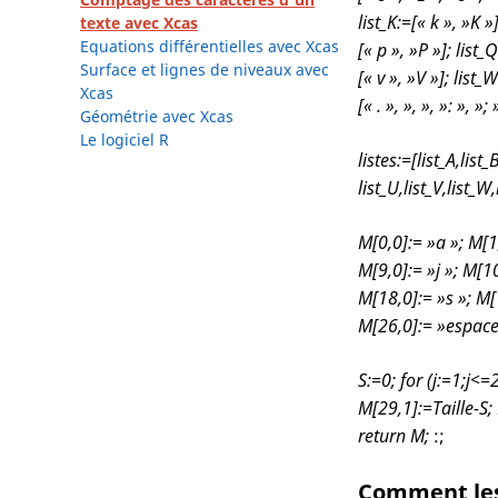
list_K:=[« k », »K »
texte avec Xcas
Equations différentielles avec Xcas
[« p », »P »]; list_Q
Surface et lignes de niveaux avec
[« v », »V »]; list_
Xcas
[« . », », », »: », »;
Géométrie avec Xcas
Le logiciel R
listes:=[list_A,list_B
list_U,list_V,list_W
M[0,0]:= »a »; M[1,
M[9,0]:= »j »; M[1
M[18,0]:= »s »; M[
M[26,0]:= »espace 
S:=0; for (j:=1;j<=
M[29,1]:=Taille-S;
return M;
:;
Comment les 