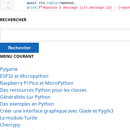
await
 ctx.
reply
(
reponse
)
print
(
f
"Réponse à message {ctx.message.id} : {repo
RECHERCHER
Rechercher :
MENU COURANT
Pygame
ESP32 et Micropython
Raspberry Pi Pico et MicroPython
Des ressources Python pour les classes
Généralités sur Python
Des exemples en Python
Créer une interface graphique avec Glade et Pygtk3
Le module Turtle
Cherrypy