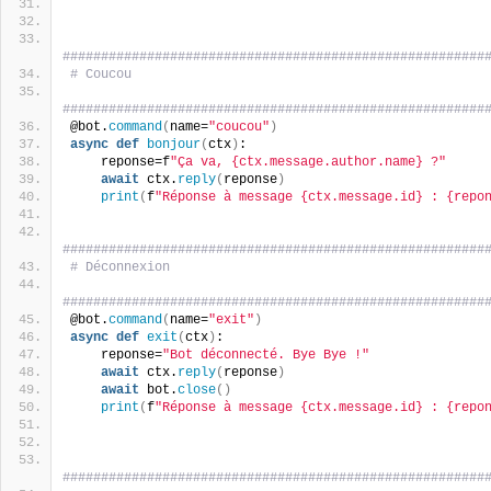
#######################################################
# Coucou
#######################################################
@bot.
command
(
name=
"coucou"
)
async
def
bonjour
(
ctx
)
:
    reponse=f
"Ça va, {ctx.message.author.name} ?"
await
 ctx.
reply
(
reponse
)
print
(
f
"Réponse à message {ctx.message.id} : {repo
#######################################################
# Déconnexion
#######################################################
@bot.
command
(
name=
"exit"
)
async
def
exit
(
ctx
)
:
    reponse=
"Bot déconnecté. Bye Bye !"
await
 ctx.
reply
(
reponse
)
await
 bot.
close
()
print
(
f
"Réponse à message {ctx.message.id} : {repo
#######################################################