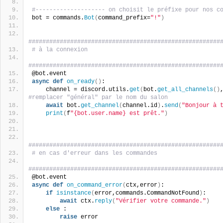
#-------------------- on choisit le préfixe pour nos c
bot = commands.
Bot
(
command_prefix=
"!"
)
#######################################################
# à la connexion
#######################################################
@bot.event
async
def
on_ready
()
:
    channel = discord.utils.
get
(
bot.
get_all_channels
()
#remplacer "général" par le nom du salon
await
 bot.
get_channel
(
channel.id
)
.
send
(
"Bonjour à 
print
(
f
"{bot.user.name} est prêt."
)
#######################################################
# en cas d'erreur dans les commandes
#######################################################
@bot.event
async
def
on_command_error
(
ctx,error
)
:
if
isinstance
(
error,commands.CommandNotFound
)
:
await
 ctx.
reply
(
"Vérifier votre commande."
)
else
 :
raise
 error