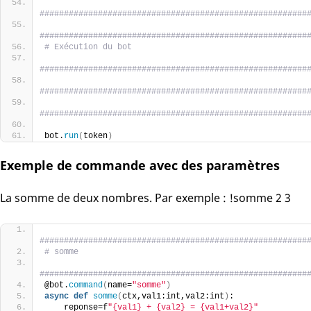
#######################################################
#######################################################
# Exécution du bot
#######################################################
#######################################################
#######################################################
bot.
run
(
token
)
Exemple de commande avec des paramètres
La somme de deux nombres. Par exemple : !somme 2 3
#######################################################
# somme
#######################################################
@bot.
command
(
name=
"somme"
)
async
def
somme
(
ctx,val1:int,val2:int
)
:
    reponse=f
"{val1} + {val2} = {val1+val2}"