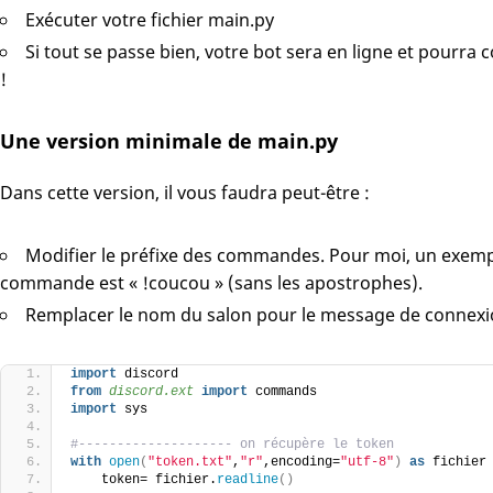
Exécuter votre fichier main.py
Si tout se passe bien, votre bot sera en ligne et pourra
!
Une version minimale de main.py
Dans cette version, il vous faudra peut-être :
Modifier le préfixe des commandes. Pour moi, un exemp
commande est « !coucou » (sans les apostrophes).
Remplacer le nom du salon pour le message de connexi
import
 discord
from 
discord.ext
 import
 commands
import
 sys
#-------------------- on récupère le token
with
open
(
"token.txt"
,
"r"
,encoding=
"utf-8"
)
as
 fichier
    token= fichier.
readline
()