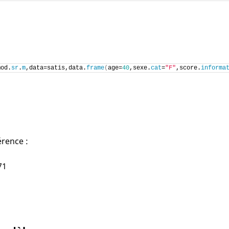
mod.
sr
.
m
,data=satis,data.
frame
(
age=
40
,sexe.
cat
=
"F"
,score.
informa
érence :
71