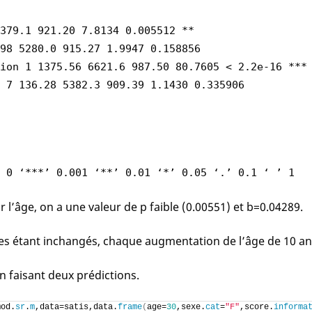
379.1 921.20 7.8134 0.005512 **
98 5280.0 915.27 1.9947 0.158856
ion 1 1375.56 6621.6 987.50 80.7605 < 2.2e-16 ***
 7 136.28 5382.3 909.39 1.1430 0.335906
 0 ‘***’ 0.001 ‘**’ 0.01 ‘*’ 0.05 ‘.’ 0.1 ‘ ’ 1
ur l’âge, on a une valeur de p faible (0.00551) et b=0.04289.
res étant inchangés, chaque augmentation de l’âge de 10 an
n faisant deux prédictions.
mod.
sr
.
m
,data=satis,data.
frame
(
age=
30
,sexe.
cat
=
"F"
,score.
informa