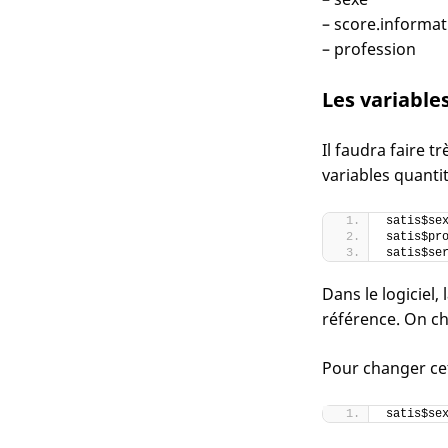
– score.informat
– profession
Les variable
Il faudra faire t
variables quantit
satis$se
satis$pr
satis$se
Dans le logiciel,
référence. On ch
Pour changer cett
satis$se