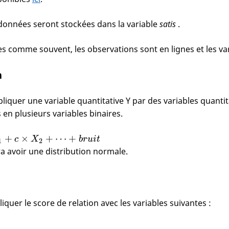
s données seront stockées dans la variable
satis
.
 comme souvent, les observations sont en lignes et les va
n
liquer une variable quantitative Y par des variables quantit
s en plusieurs variables binaires.
+
×
+
⋯
+
c
X
b
r
u
i
t
1
2
ra avoir une distribution normale.
quer le score de relation avec les variables suivantes :