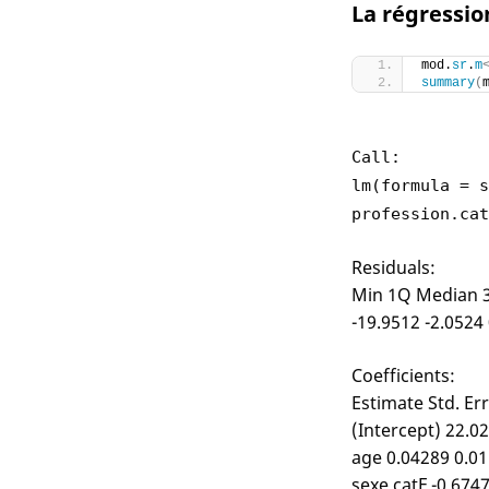
La régressio
mod.
sr
.
m
summary
(
Call:
lm(formula = s
profession.cat
Residuals:
Min 1Q Median 
-19.9512 -2.0524
Coefficients:
Estimate Std. Err
(Intercept) 22.0
age 0.04289 0.01
sexe.catF -0.674