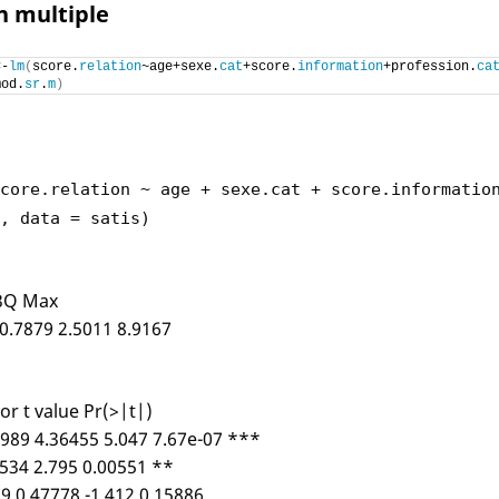
n multiple
<
-
lm
(
score.
relation
~age+sexe.
cat
+score.
information
+profession.
ca
mod.
sr
.
m
)
core.relation ~ age + sexe.cat + score.informatio
, data = satis)
3Q Max
 0.7879 2.5011 8.9167
or t value Pr(>|t|)
2989 4.36455 5.047 7.67e-07 ***
534 2.795 0.00551 **
79 0.47778 -1.412 0.15886