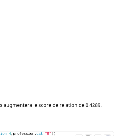
s augmentera le score de relation de 0.4289.
tion
=
4
,profession.
cat
=
"5"
))