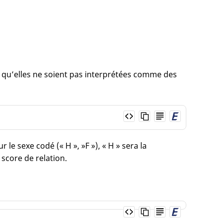
our qu’elles ne soient pas interprétées comme des
 le sexe codé (« H », »F »), « H » sera la
 score de relation.