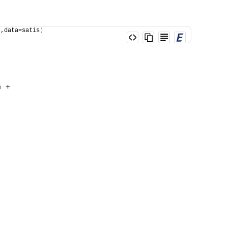
t
,data=satis
)
n +