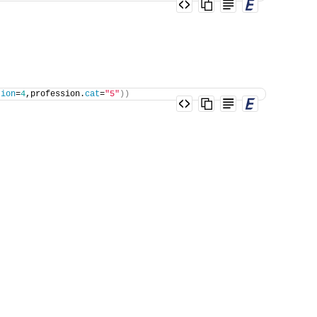
tion
=
4
,profession.
cat
=
"5"
))