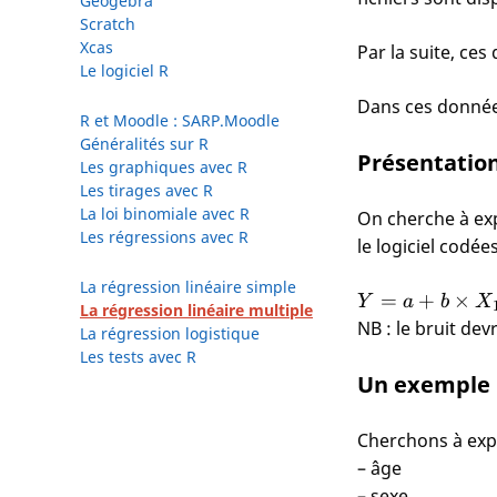
Geogebra
Scratch
Xcas
Par la suite, ce
Le logiciel R
Dans ces données
R et Moodle : SARP.Moodle
Généralités sur R
Présentatio
Les graphiques avec R
Les tirages avec R
La loi binomiale avec R
On cherche à exp
Les régressions avec R
le logiciel codée
La régression linéaire simple
Y=a+b
=
+
×
Y
a
b
X
La régression linéaire multiple
\times
NB : le bruit dev
La régression logistique
X_1 +
Les tests avec R
c
Un exemple
\times
X_2 +
Cherchons à expli
\cdots
– âge
+ bruit
– sexe