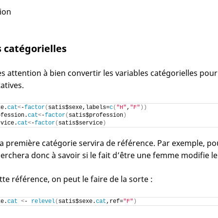
ion
s catégorielles
rès attention à bien convertir les variables catégorielles p
atives.
xe.
cat
<
-
factor
(
satis$sexe,labels=
c
(
"H"
,
"F"
))
ofession.
cat
<
-
factor
(
satis$profession
)
rvice.
cat
<
-
factor
(
satis$service
)
 la première catégorie servira de référence. Par exemple, pour
erchera donc à savoir si le fait d’être une femme modifie le
e référence, on peut le faire de la sorte :
xe.
cat
<
- 
relevel
(
satis$sexe.
cat
,ref=
"F"
)