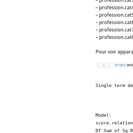
– profession.cat
– profession.cat
– profession.cat
– profession.cat
– profession.cat
– profession.cat
Pour voir apparaî
drop1
(
mo
Single term de
Model:
score.relation
Df Sum of Sq R