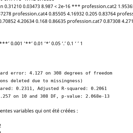
n 0.31210 0.03473 8.987 < 2e-16 *** profession.cat2 1.9536
87278 profession.cat4 0.85505 4.16932 0.205 0.83764 profes
0.70852 4.20634 0.168 0.86635 profession.cat7 0.87308 4.27
***’ 0.001 ‘**’ 0.01 ‘*’ 0.05 ‘.’ 0.1 ‘ ’ 1
ard error: 4.127 on 308 degrees of freedom
ons deleted due to missingness)
ared: 0.2311, Adjusted R-squared: 0.2061
9.257 on 10 and 308 DF, p-value: 2.068e-13
rentes variables qui ont été créées :
2