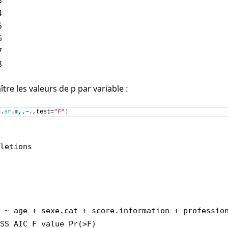
3
4
5
6
7
8
tre les valeurs de p par variable :
d.
sr
.
m
,.~.,test=
"F"
)
letions
 ~ age + sexe.cat + score.information + professio
SS AIC F value Pr(>F)