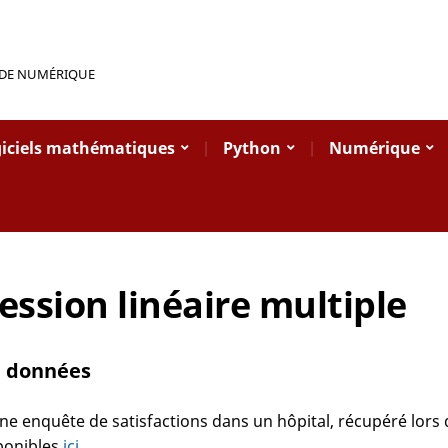
 DE NUMÉRIQUE
iciels mathématiques
Python
Numérique
ession linéaire multiple
e données
une enquête de satisfactions dans un hôpital, récupéré lor
sponibles
ici
.