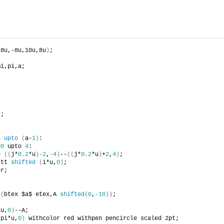
-8u,-8u,10u,8u
)
;
mi,pi,a;
)
;
i 
upto
(
a-
1
)
:
=
0
 upto 
4
:
= 
((
j*
0.2
*u
)
-2
,
-4
)
--
((
j*
0.2
*u
)
+
2
,
4
)
;
 tt 
shifted
(
i*u,
0
)
;
or;
t
(
btex $a$ etex,A 
shifted
(
0
,
-10
))
;
*u,
0
)
--A;
(
pi*u,
0
)
 withcolor red withpen pencircle scaled 2pt;