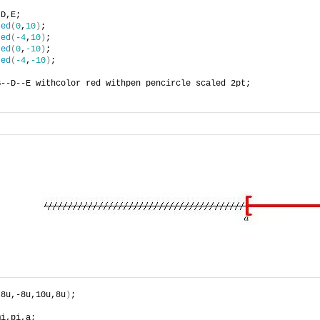
,D,E;
ted
(
0
,
10
)
;
ted
(
-4
,
10
)
;
ted
(
0
,
-10
)
;
ted
(
-4
,
-10
)
;
B--D--E withcolor red withpen pencircle scaled 2pt;
-8u,-8u,10u,8u
)
;
mi,pi,a;