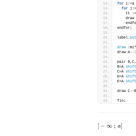
for
 i:=a
for
 j:
    tt :
    draw
    endf
endfor;
label.
bo
draw
(
mi
draw A--
pair B,C
B=A 
shif
C=A 
shif
D=A 
shif
E=A 
shif
draw C--
fin;
]-
]
−
∞
;
]
a
\infty~;~a]