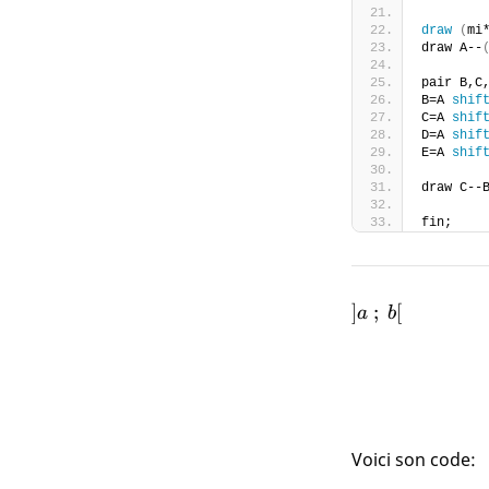
draw
(
mi
draw A--
pair B,C
B=A 
shif
C=A 
shif
D=A 
shif
E=A 
shif
draw C--
fin;
]a~;~b[
]
;
[
a
b
Voici son code: