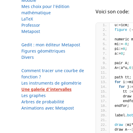
Moodle
Mes choix pour l’édition
Voici son code:
mathématique
LaTeX
Professor
u:=1cm;
figure
(
Metapost
numeric 
Gedit : mon éditeur Metapost
mi:=
-8
;
pi:=
8
;
Figures géométriques
a:=
0
;
Divers
pair A;
A=
(
a*u,
0
Comment tracer une courbe de
fonction ?
path tt;
for
 i:=m
Les instruments de géométrie
for
 j:
Une galerie d’intervalles
    tt :
Les graphes
    draw
Arbres de probabilité
    endf
endfor;
Animations avec Metapost
label.
bo
draw
(
mi
draw A--