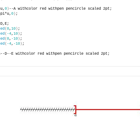
*u,
0
)
--A withcolor red withpen pencircle scaled 2pt;
(
pi*u,
0
)
;
,D,E;
ted
(
0
,
10
)
;
ted
(
-4
,
10
)
;
ted
(
0
,
-10
)
;
ted
(
-4
,
-10
)
;
B--D--E withcolor red withpen pencircle scaled 2pt;