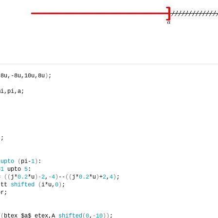
-8u,-8u,10u,8u
)
;
mi,pi,a;
)
;
 
upto
(
pi-
1
)
:
=
1
 upto 
5
:
= 
((
j*
0.2
*u
)
-2
,
-4
)
--
((
j*
0.2
*u
)
+
2
,
4
)
;
 tt 
shifted
(
i*u,
0
)
;
or;
t
(
btex $a$ etex,A 
shifted
(
0
,
-10
))
;