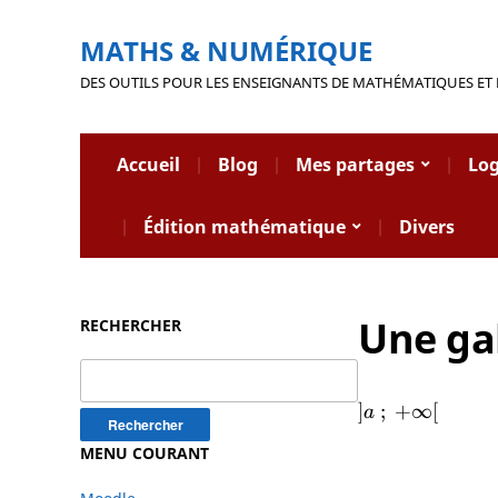
MATHS & NUMÉRIQUE
DES OUTILS POUR LES ENSEIGNANTS DE MATHÉMATIQUES ET
Accueil
Blog
Mes partages
Log
Édition mathématique
Divers
Une gal
RECHERCHER
Rechercher :
]a~;~+\infty[
]
;
+
∞
[
a
MENU COURANT