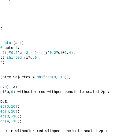
)
;
i 
upto
(
a-
1
)
:
=
0
 upto 
4
:
= 
((
j*
0.2
*u
)
-2
,
-4
)
--
((
j*
0.2
*u
)
+
2
,
4
)
;
 tt 
shifted
(
i*u,
0
)
;
or;
t
(
btex $a$ etex,A 
shifted
(
0
,
-10
))
;
*u,
0
)
--A;
(
pi*u,
0
)
 withcolor red withpen pencircle scaled 2pt;
,D,E;
ted
(
0
,
10
)
;
ted
(
4
,
10
)
;
ted
(
0
,
-10
)
;
ted
(
4
,
-10
)
;
B--D--E withcolor red withpen pencircle scaled 2pt;