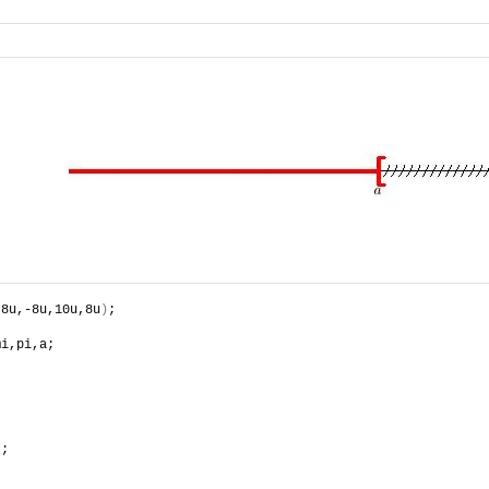
-8u,-8u,10u,8u
)
;
mi,pi,a;
)
;