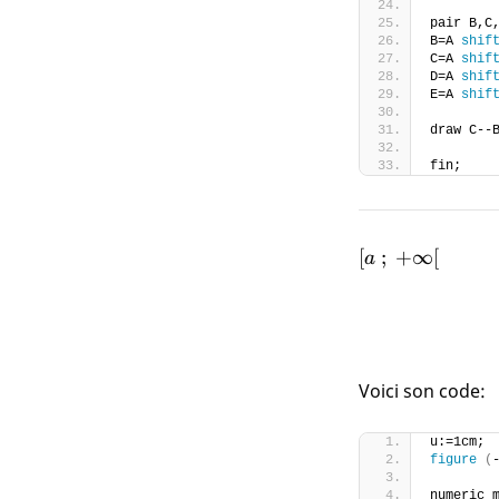
pair B,C
B=A 
shif
C=A 
shif
D=A 
shif
E=A 
shif
draw C--
fin;
[a~;~+\infty[
[
;
+
∞
[
a
Voici son code:
u:=1cm;
figure
(
numeric 