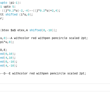
 
upto
(
pi-
1
)
:
=
1
 upto 
5
:
= 
((
j*
0.2
*u
)
-2
,
-4
)
--
((
j*
0.2
*u
)
+
2
,
4
)
;
 tt 
shifted
(
i*u,
0
)
;
or;
t
(
btex $a$ etex,A 
shifted
(
0
,
-10
))
;
*u,
0
)
--A withcolor red withpen pencircle scaled 2pt;
(
pi*u,
0
)
;
,D,E;
ted
(
0
,
10
)
;
ted
(
4
,
10
)
;
ted
(
0
,
-10
)
;
ted
(
4
,
-10
)
;
B--D--E withcolor red withpen pencircle scaled 2pt;