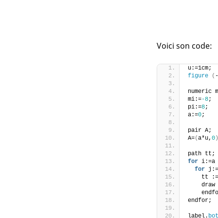
Voici son code:
u:=1cm;
figure
(
numeric 
mi:=
-8
;
pi:=
8
;
a:=
0
;
pair A;
A=
(
a*u,
0
path tt;
for
 i:=a
for
 j:
    tt :
    draw
    endf
endfor;
label.
bo