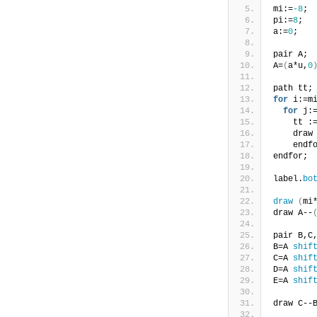
mi:=
-8
;
pi:=
8
;
a:=
0
;
pair A;
A=
(
a*u,
0
path tt;
for
 i:=m
for
 j:
    tt :
    draw
    endf
endfor;
label.
bo
draw
(
mi
draw A--
pair B,C
B=A 
shif
C=A 
shif
D=A 
shif
E=A 
shif
draw C--