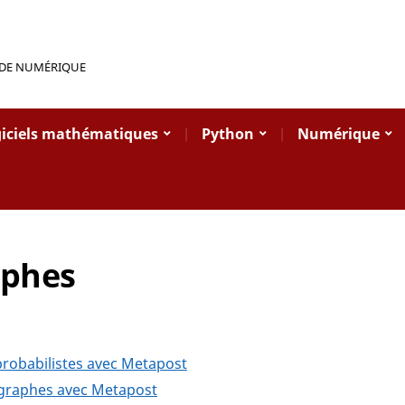
 DE NUMÉRIQUE
iciels mathématiques
Python
Numérique
aphes
probabilistes avec Metapost
graphes avec Metapost