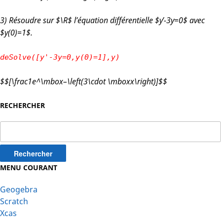
3) Résoudre sur $\R$ l’équation différentielle $y’-3y=0$ avec
$y(0)=1$.
deSolve([y'-3y=0,y(0)=1],y)
$$[\frac
1
e^
\mbox
–
\left(3\cdot \mbox
x
\right)]$$
RECHERCHER
Rechercher :
MENU COURANT
Geogebra
Scratch
Xcas