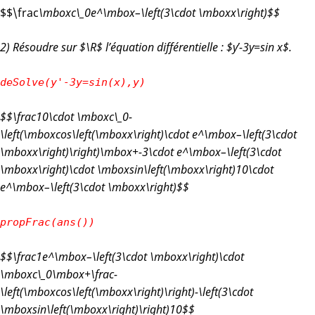
$$\frac
\mbox
c\_0
e^
\mbox
–
\left(3\cdot \mbox
x
\right)$$
2) Résoudre sur $\R$ l’équation différentielle : $y’-3y=sin x$.
deSolve(y'-3y=sin(x),y)
$$\frac
10\cdot \mbox
c\_0
-
\left(\mbox
cos
\left(\mbox
x
\right)\cdot e^
\mbox
–
\left(3\cdot
\mbox
x
\right)
\right)\mbox
+
-3\cdot e^
\mbox
–
\left(3\cdot
\mbox
x
\right)
\cdot \mbox
sin
\left(\mbox
x
\right)
10\cdot
e^
\mbox
–
\left(3\cdot \mbox
x
\right)$$
propFrac(ans())
$$\frac
1
e^
\mbox
–
\left(3\cdot \mbox
x
\right)\cdot
\mbox
c\_0
\mbox
+
\frac
-
\left(\mbox
cos
\left(\mbox
x
\right)\right)-\left(3\cdot
\mbox
sin
\left(\mbox
x
\right)\right)
10
$$