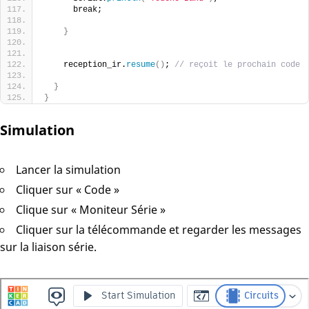
      break;    
}
    reception_ir.
resume
()
; 
// reçoit le prochain code
}
}
Simulation
Lancer la simulation
Cliquer sur « Code »
Clique sur « Moniteur Série »
Cliquer sur la télécommande et regarder les messages
sur la liaison série.