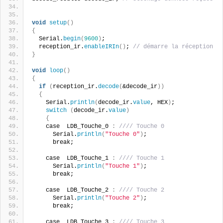
void
setup
()
{
  Serial.
begin
(
9600
)
; 
  reception_ir.
enableIRIn
()
; 
// démarre la réception 
}
void
loop
()
{
if
(
reception_ir.
decode
(
&decode_ir
))
{
    Serial.
println
(
decode_ir.
value
, HEX
)
;
switch
(
decode_ir.
value
)
{
    case  LDB_Touche_0 
:
//// Touche 0
      Serial.
println
(
"Touche 0"
)
;
      break;
    case  LDB_Touche_1 
:
//// Touche 1
      Serial.
println
(
"Touche 1"
)
;
      break;
    case  LDB_Touche_2 
:
//// Touche 2
      Serial.
println
(
"Touche 2"
)
;
      break;
    case  LDB_Touche_3 
:
//// Touche 3