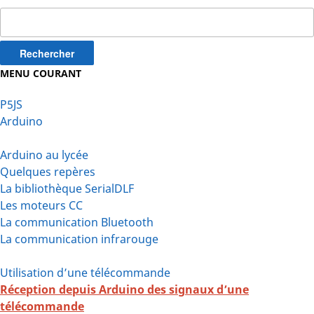
Rechercher :
MENU COURANT
P5JS
Arduino
Arduino au lycée
Quelques repères
La bibliothèque SerialDLF
Les moteurs CC
La communication Bluetooth
La communication infrarouge
Utilisation d’une télécommande
Réception depuis Arduino des signaux d’une
télécommande