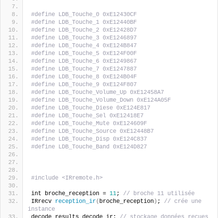
#define LDB_Touche_0 0xE12430CF
#define LDB_Touche_1 0xE12440BF
#define LDB_Touche_2 0xE12428D7
#define LDB_Touche_3 0xE1246897
#define LDB_Touche_4 0xE124B847
#define LDB_Touche_5 0xE124F00F
#define LDB_Touche_6 0xE1249867
#define LDB_Touche_7 0xE1247887
#define LDB_Touche_8 0xE124B04F
#define LDB_Touche_9 0xE124F807
#define LDB_Touche_Volume_Up 0xE12458A7
#define LDB_Touche_Volume_Down 0xE124A05F
#define LDB_Touche_Diese 0xE124E817
#define LDB_Touche_Sel 0xE12418E7
#define LDB_Touche_Mute 0xE124609F
#define LDB_Touche_Source 0xE12448B7
#define LDB_Touche_Disp 0xE124C837
#define LDB_Touche_Band 0xE124D827
#include <IRremote.h>
int broche_reception = 
11
; 
// broche 11 utilisée 
IRrecv 
reception_ir
(
broche_reception
)
; 
// crée une 
instance 
decode_results decode_ir; 
// stockage données reçues