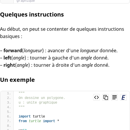
graphique
Quelques instructions
Au début, on peut se contenter de quelques instructions
basiques :
–
forward
(
longueur
) : avancer d’une
longueur
donnée.
–
left
(
angle
) : tourner à gauche d’un
angle
donné.
–
right
(
angle
) : tourner à droite d’un
angle
donné.
Un exemple
"""
On dessine un polygone.
u : unite graphique
"""
import
 turtle
from 
turtle
 import
 *