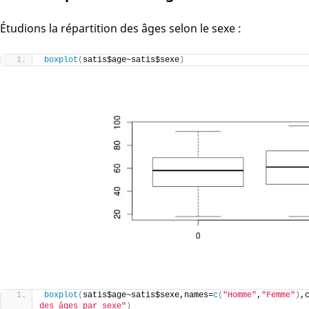
Étudions la répartition des âges selon le sexe :
boxplot
(
satis$age~satis$sexe
)
boxplot
(
satis$age~satis$sexe,names=
c
(
"Homme"
,
"Femme"
)
,
des âges par sexe"
)