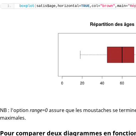
boxplot
(
satis$age,horizontal=
TRUE
,col=
"brown"
,main=
"Ré
NB : l’option
range=0
assure que les moustaches se termine
maximales.
Pour comparer deux diagrammes en fonctio