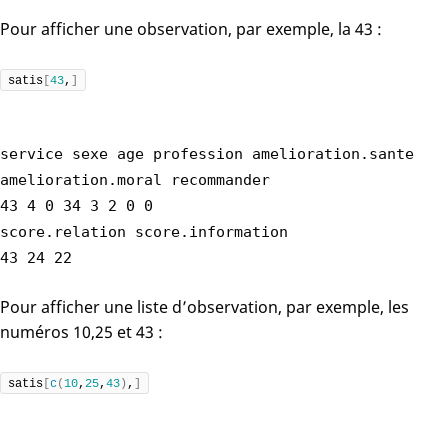
Pour afficher une observation, par exemple, la 43 :
satis
[
43
,
]
service sexe age profession amelioration.sante
amelioration.moral recommander
43 4 0 34 3 2 0 0
score.relation score.information
43 24 22
Pour afficher une liste d’observation, par exemple, les
numéros 10,25 et 43 :
satis
[
c
(
10
,
25
,
43
)
,
]