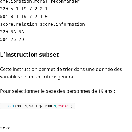
amelioration.moral recommander
220 5 1 19 7 2 2 1
504 8 1 19 7 2 1 0
score.relation score.information
220 NA NA
504 25 20
L’instruction subset
Cette instruction permet de trier dans une donnée des
variables selon un critère général.
Pour sélectionner le sexe des personnes de 19 ans :
subset
(
satis,satis$age==
19
,
"sexe"
)
sexe