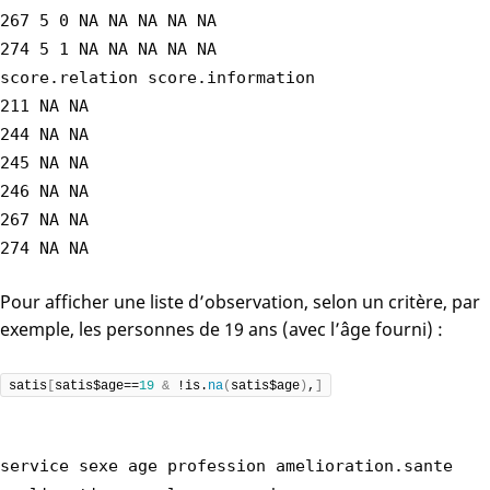
267 5 0 NA NA NA NA NA
274 5 1 NA NA NA NA NA
score.relation score.information
211 NA NA
244 NA NA
245 NA NA
246 NA NA
267 NA NA
274 NA NA
Pour afficher une liste d’observation, selon un critère, par
exemple, les personnes de 19 ans (avec l’âge fourni) :
satis
[
satis$age==
19
&
 !is.
na
(
satis$age
)
,
]
service sexe age profession amelioration.sante