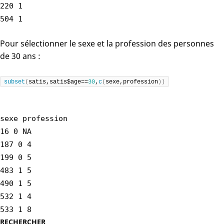
220 1
504 1
Pour sélectionner le sexe et la profession des personnes
de 30 ans :
subset
(
satis,satis$age==
30
,
c
(
sexe,profession
))
sexe profession
16 0 NA
187 0 4
199 0 5
483 1 5
490 1 5
532 1 4
533 1 8
RECHERCHER