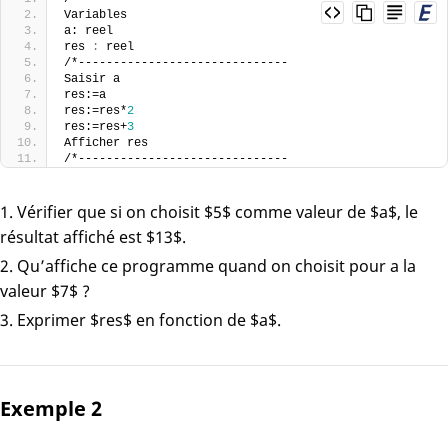
Variables
a: reel
res 
:
 reel
/*------------------------------
Saisir a
res:=a
res:=res*
2
res:=res+
3
Afficher res
/*------------------------------
Vérifier que si on choisit $5$ comme valeur de $a$, le
résultat affiché est $13$.
Qu’affiche ce programme quand on choisit pour a la
valeur $7$ ?
Exprimer $res$ en fonction de $a$.
Exemple 2