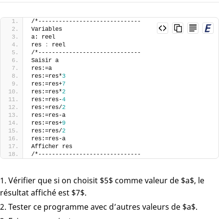
/*------------------------------
Variables
a: reel
res 
:
 reel
/*------------------------------
Saisir a
res:=a
res:=res*
3
res:=res+
7
res:=res*
2
res:=res-
4
res:=res/
2
res:=res-a
res:=res+
9
res:=res/
2
res:=res-a
Afficher res
/*------------------------------
Vérifier que si on choisit $5$ comme valeur de $a$, le
résultat affiché est $7$.
Tester ce programme avec d’autres valeurs de $a$.