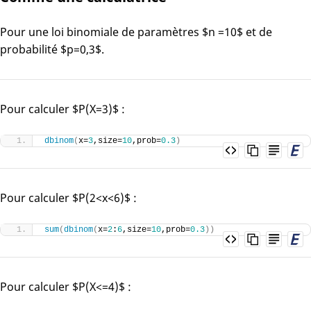
Pour une loi binomiale de paramètres $n =10$ et de
probabilité $p=0,3$.
Pour calculer $P(X=3)$ :
dbinom
(
x=
3
,size=
10
,prob=
0.3
)
Pour calculer $P(2<x<6)$ :
sum
(
dbinom
(
x=
2
:
6
,size=
10
,prob=
0.3
))
Pour calculer $P(X<=4)$ :