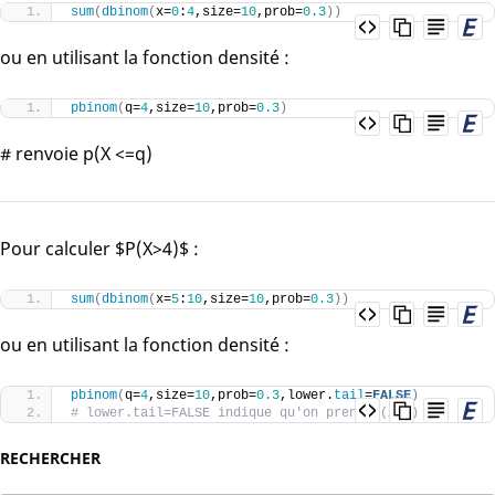
sum
(
dbinom
(
x=
0
:
4
,size=
10
,prob=
0.3
))
ou en utilisant la fonction densité :
pbinom
(
q=
4
,size=
10
,prob=
0.3
)
# renvoie p(X <=q)
Pour calculer $P(X>4)$ :
sum
(
dbinom
(
x=
5
:
10
,size=
10
,prob=
0.3
))
ou en utilisant la fonction densité :
pbinom
(
q=
4
,size=
10
,prob=
0.3
,lower.
tail
=
FALSE
)
# lower.tail=FALSE indique qu'on prend p(X>q)
RECHERCHER