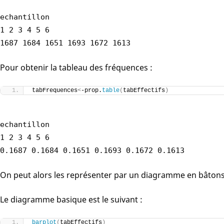
echantillon
1 2 3 4 5 6
1687 1684 1651 1693 1672 1613
Pour obtenir la tableau des fréquences :
tabFrequences
<
-prop.
table
(
tabEffectifs
)
echantillon
1 2 3 4 5 6
0.1687 0.1684 0.1651 0.1693 0.1672 0.1613
On peut alors les représenter par un diagramme en bâtons
Le diagramme basique est le suivant :
barplot
(
tabEffectifs
)