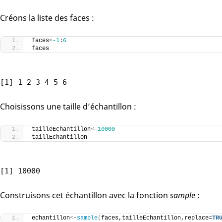
Créons la liste des faces :
faces
<
-1
:
6
faces
[1] 1 2 3 4 5 6
Choisissons une taille d’échantillon :
tailleEchantillon
<
-10000
taillEchantillon
[1] 10000
Construisons cet échantillon avec la fonction
sample
:
echantillon
<
-
sample
(
faces,tailleEchantillon,replace=
TR