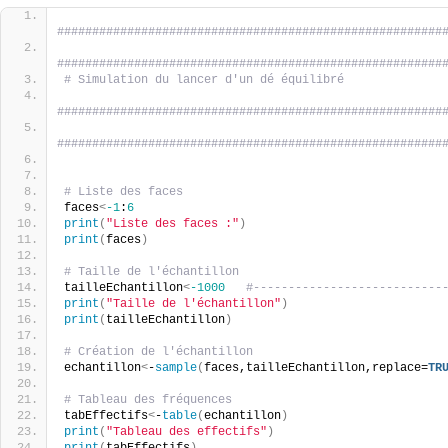
#######################################################
#######################################################
# Simulation du lancer d'un dé équilibré
#######################################################
#######################################################
# Liste des faces
faces
<
-1
:
6
print
(
"Liste des faces :"
)
print
(
faces
)
# Taille de l'échantillon
tailleEchantillon
<
-1000
#---------------------------
print
(
"Taille de l'échantillon"
)
print
(
tailleEchantillon
)
# Création de l'échantillon
echantillon
<
-
sample
(
faces,tailleEchantillon,replace=
TR
# Tableau des fréquences
tabEffectifs
<
-
table
(
echantillon
)
print
(
"Tableau des effectifs"
)
print
(
tabEffectifs
)