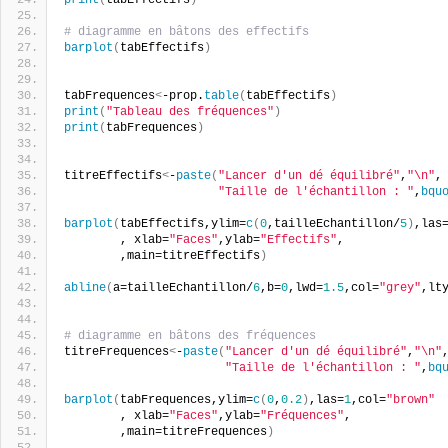
# diagramme en bâtons des effectifs
barplot
(
tabEffectifs
)
tabFrequences
<
-prop.
table
(
tabEffectifs
)
print
(
"Tableau des fréquences"
)
print
(
tabFrequences
)
titreEffectifs
<
-
paste
(
"Lancer d'un dé équilibré"
,
"\n"
,
"Taille de l'échantillon : "
,
bqu
barplot
(
tabEffectifs,ylim=
c
(
0
,tailleEchantillon/
5
)
,las
        , xlab=
"Faces"
,ylab=
"Effectifs"
,
        ,main=titreEffectifs
)
abline
(
a=tailleEchantillon/
6
,b=
0
,lwd=
1.5
,col=
"grey"
,lt
# diagramme en bâtons des fréquences
titreFrequences
<
-
paste
(
"Lancer d'un dé équilibré"
,
"\n"
"Taille de l'échantillon : "
,
bq
barplot
(
tabFrequences,ylim=
c
(
0
,
0.2
)
,las=
1
,col=
"brown"
        , xlab=
"Faces"
,ylab=
"Fréquences"
,
        ,main=titreFrequences
)